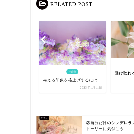
RELATED POST
分類
未分類
トレス解消法
受け取れる
与える印象を格上げするには
2023年1月6日
2023年1月11日
②自分だけのシンデレラ
トーリーに気付こう