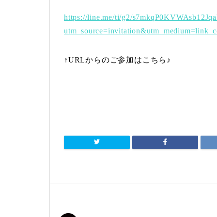
https://line.me/ti/g2/s7mkqP0KVWAsb1
utm_source=invitation&utm_medium=link_
↑URLからのご参加はこちら♪