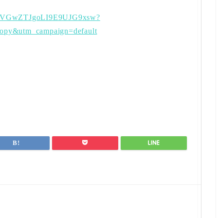
2JqaVGwZTJgoLI9E9UJG9xsw?
copy&utm_campaign=default