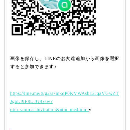
画像を保存し、
LINE
のお友達追加から画像を選択
すると参加できます♪
https://line.me/ti/g2/s7mkqP0KVWAsb12JqaVGwZT
JgoLI9E9UJG9xsw?
utm_source=invitation&utm_medium=
y