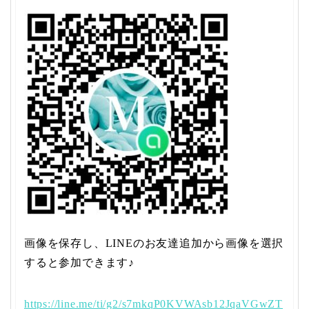
画像を保存し、LINEのお友達追加から画像を選択
すると参加できます♪
https://line.me/ti/g2/s7mkqP0KVWAsb12JqaVGwZT