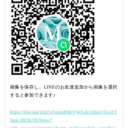
画像を保存し、LINEのお友達追加から画像を選択
すると参加できます♪
https://line.me/ti/g2/s7mkqP0KVWAsb12JqaVGwZT
JgoLI9E9UJG9xsw?