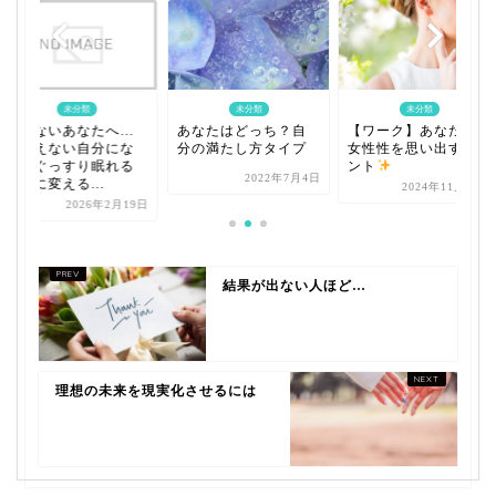
未分類
未分類
未分類
眠れないあなたへ…
あなたはどっち？自
【ワーク】あなたが
「考えない自分にな
分の満たし方タイプ
女性性を思い出すヒ
る」ぐっすり眠れる
ント
2022年7月4日
人生に変える...
2024年11月27日
2026年2月19日
結果が出ない人ほど…
理想の未来を現実化させるには