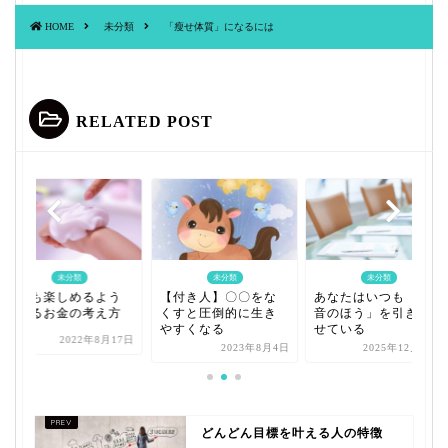
HOME
未分類
「瘦せ体質」になるには
RELATED POST
未分類
未分類
未分類
美容も楽しめるよう
【付き人】〇〇をな
あなたはいつも「本
になるお金の考え方
くすと圧倒的に生き
音のほう」を引き寄
やすくなる
せている
2022年8月17日
2023年8月4日
2025年12月22日
どんどん目標を叶える人の特徴