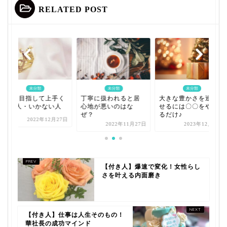
RELATED POST
未分類
未分類
未分類
1番を目指して上手く
丁寧に扱われると居
大きな豊かさを巡ら
いく人・いかない人
心地が悪いのはな
せるには〇〇をやめ
ぜ？
るだけ♪
2022年12月27日
2022年11月27日
2023年12月16日
【付き人】爆速で変化！女性らし
さを叶える内面磨き
【付き人】仕事は人生そのもの！
華社長の成功マインド