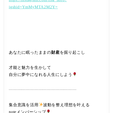
igshid=YmMyMTA2M2Y=
あなたに眠ったままの
財産
を掘り起こし
才能と魅力を生かして
自分に夢中になれる人生にしよう
┈┈┈┈┈┈┈┈┈┈┈┈┈┈┈┈
集合意識を活用
波動を整え理想を叶える
noteメンバーシップ