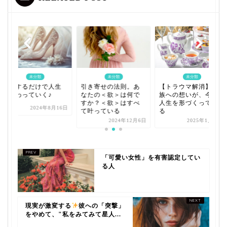
未分類
未分類
未分類
〇〇するだけで人生
引き寄せの法則。あ
【トラウマ解消】家
が変わっていく♪
なたの＜欲＞は何で
族への想いが、今の
すか？＜欲＞はすべ
人生を形づくってい
2024年8月16日
て叶っている
る
2024年12月6日
2025年1月29日
「可愛い女性」を有害認定してい
る人
現実が激変する
彼への「突撃」
をやめて、"私をみてみて星人...