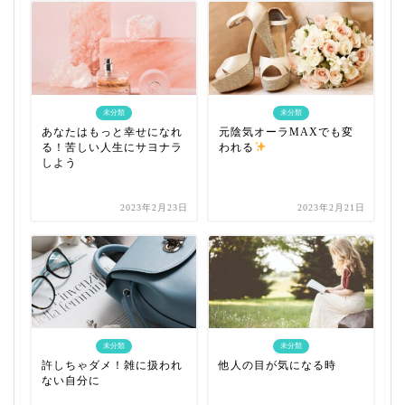
未分類
未分類
あなたはもっと幸せになれ
元陰気オーラMAXでも変
る！苦しい人生にサヨナラ
われる
しよう
2023年2月23日
2023年2月21日
未分類
未分類
許しちゃダメ！雑に扱われ
他人の目が気になる時
ない自分に