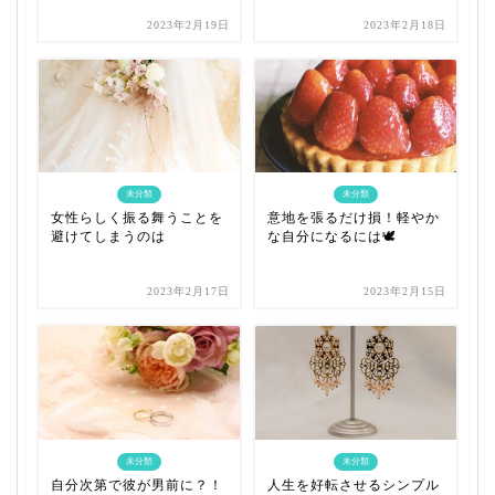
2023年2月19日
2023年2月18日
未分類
未分類
女性らしく振る舞うことを
意地を張るだけ損！軽やか
避けてしまうのは
な自分になるには🕊
2023年2月17日
2023年2月15日
未分類
未分類
自分次第で彼が男前に？！
人生を好転させるシンプル