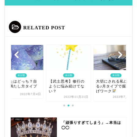
RELATED POST
未分類
未分類
未分類
あなたはどっち？自
【武士思考】修行の
大切にされる私にな
分の満たし方タイプ
ように悩み続けてな
る♪月タイプで掘り下
い？
げワーク
2022年7月4日
2022年11月21日
2023年7月17日
「頑張りすぎてしまう」→本当は
◯◯